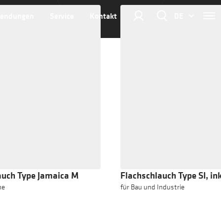
endungen
Service
Kontakt
DE
auch Type Jamaica M
Flachschlauch Type SI, ink
he
für Bau und Industrie