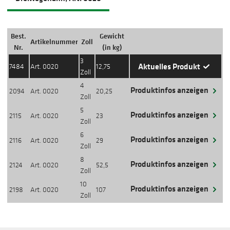
Best.
Gewicht
Artikelnummer
Zoll
Aktion
Nr.
(in kg)
3
Aktuelles Produkt
7484
Art. 0020
12,75
Zoll
4
Produktinfos anzeigen
2094
Art. 0020
20,25
Zoll
5
Produktinfos anzeigen
2115
Art. 0020
23
Zoll
6
Produktinfos anzeigen
2116
Art. 0020
29
Zoll
8
Produktinfos anzeigen
2124
Art. 0020
52,5
Zoll
10
Produktinfos anzeigen
2198
Art. 0020
107
Zoll