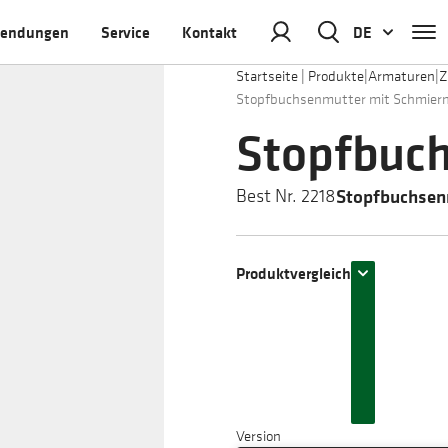
endungen
Service
Kontakt
DE
Startseite
|
Produkte
|
Armaturen
|
Z
Stopfbuchsenmutter mit Schmierni
Stopfbuc
Stopfbuchsenm
Best Nr. 2218
Produktvergleich
Version