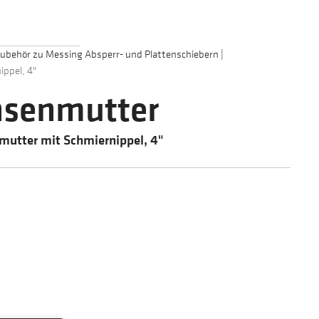
ubehör zu Messing Absperr- und Plattenschiebern
|
ppel, 4"
hsenmutter
utter mit Schmiernippel, 4"