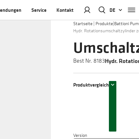
endungen
Service
Kontakt
DE
Startseite
|
Produkte
|
Battioni Pu
Hydr. Rotationsumschaltzylinder 
Umschaltz
Hydr. Rotati
Best Nr. 8183
Produktvergleich
Version