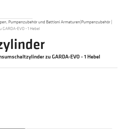
mpen, Pumpenzubehör und Battioni Armaturen
|
Pumpenzubehör
|
zu GARDA-EVO - 1 Hebel
ylinder
onsumschaltzylinder zu GARDA-EVO - 1 Hebel