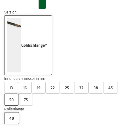
Version
Goldschlange®
Innendurchmesser in mm
13
16
19
22
25
32
38
45
50
75
Rollenlänge
40