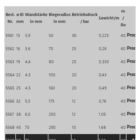
m
Best.
ø ID
Wandstärke
Biegeradius
Betriebsdruck
Gewicht/m
/
Nr.
mm
in mm
in mm
/ bar
Ro
Produ
5561
13
3,9
50
30
0,225
40
Produ
5562
16
3,6
70
25
0,26
40
Produ
5563
19
4,4
80
25
0,333
40
Produ
5564
22
4,5
100
20
0,43
40
Produ
5565
25
4,5
160
20
0,49
40
Produ
5566
32
5,5
175
12
0,76
40
Produ
5567
38
6,5
250
12
1,05
40
Produ
5568
45
7,5
290
10
1,48
40