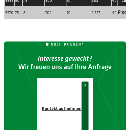
Akt
5569
50
7,5
300
10
1,58
40
Produ
5570
75
8
700
10
2,377
40
NOCH FRAGEN?
Interesse geweckt?
Wir freuen uns auf Ihre Anfrage
Kontakt aufnehmen