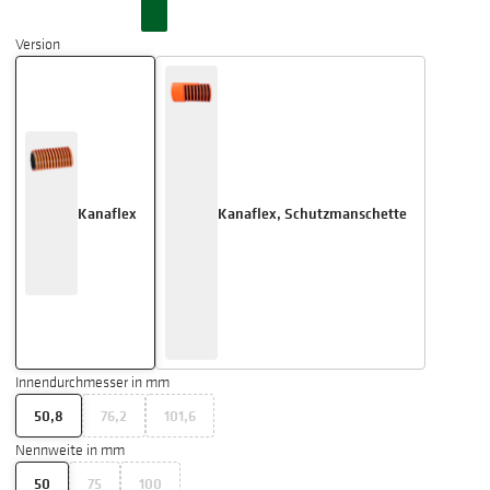
Version
Kanaflex
Kanaflex, Schutzmanschette
Innendurchmesser in mm
50,8
76,2
101,6
Nennweite in mm
50
75
100