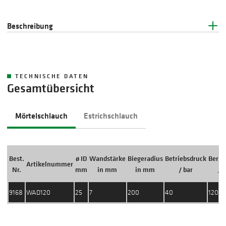
Beschreibung
TECHNISCHE DATEN
Gesamtübersicht
Mörtelschlauch
Estrichschlauch
Best.
ø ID
Wandstärke
Biegeradius
Betriebsdruck
Berst
Artikelnummer
Nr.
mm
in mm
in mm
/ bar
/ b
9168
WAD120
25
7
200
40
120