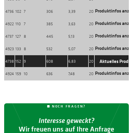
Produktinfos anze
4736
102
7
306
3,39
20
Produktinfos anze
4922
110
7
385
3,63
20
Produktinfos anze
4737
127
8
445
5,13
20
Produktinfos anze
4923
133
8
532
5,07
20
Aktuelles Produ
4738
152
9
608
6,83
20
Produktinfos anze
4924
159
10
636
7,48
20
NOCH FRAGEN?
Interesse geweckt?
Wir freuen uns auf Ihre Anfrage