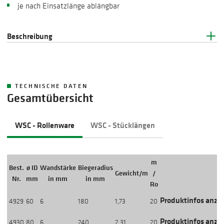
je nach Einsatzlänge ablängbar
Beschreibung
TECHNISCHE DATEN
Gesamtübersicht
WSC - Rollenware
WSC - Stücklängen
m
Best.
ø ID
Wandstärke
Biegeradius
Gewicht/m
/
Aktion
Nr.
mm
in mm
in mm
Ro
Produktinfos anze
4929
60
6
180
1,73
20
Produktinfos anze
4930
80
6
240
2,31
20