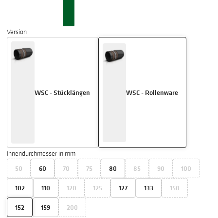
Version
WSC - Stücklängen
WSC - Rollenware
Innendurchmesser in mm
50
60
70
75
80
85
90
100
102
110
120
125
127
133
150
152
159
200