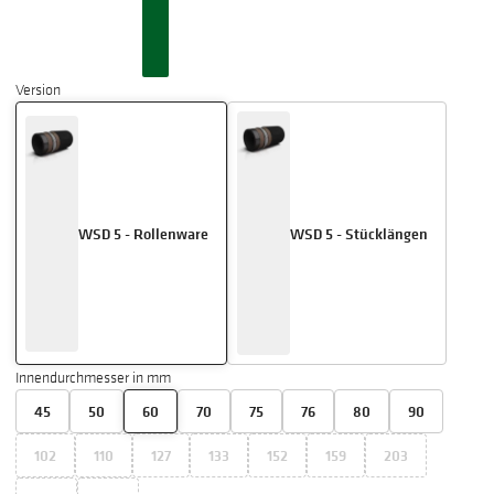
Version
WSD 5 - Rollenware
WSD 5 - Stücklängen
Innendurchmesser in mm
45
50
60
70
75
76
80
90
102
110
127
133
152
159
203