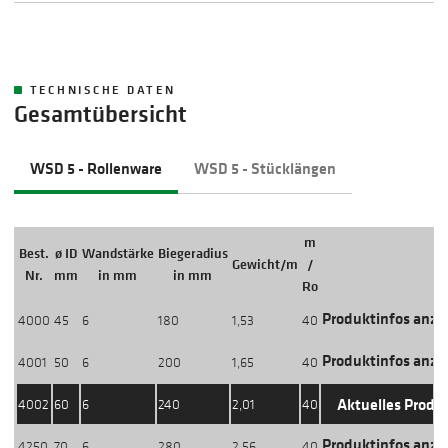
TECHNISCHE DATEN
Gesamtübersicht
WSD 5 - Rollenware
WSD 5 - Stücklängen
m
Best.
ø ID
Wandstärke
Biegeradius
Gewicht/m
/
Aktio
Nr.
mm
in mm
in mm
Ro
Produktinfos anze
4000
45
6
180
1,53
40
Produktinfos anze
4001
50
6
200
1,65
40
Aktuelles Produ
4002
60
6
240
2,01
40
Produktinfos anze
4250
70
6
280
2,56
40