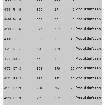
Produktinfos anze
4131
75
6
300
2,7
40
Produktinfos anze
4816
76
6
304
2,91
40
Produktinfos anze
4130
80
6
320
2,92
40
Produktinfos anze
4108
90
7
360
3,77
40
Produktinfos anze
4129
102
7
408
3,79
20
Produktinfos anze
4171
110
7
440
4,46
20
Produktinfos anze
4172
127
8
508
5,79
20
Produktinfos anze
4181
133
8
665
6,72
20
Produktinfos anze
4173
152
9
760
7,62
20
Produktinfos anze
4128
159
9
795
9,72
20