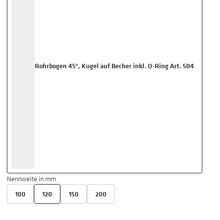
Rohrbogen 45°, Kugel auf Becher inkl. O-Ring Art. 504
Nennweite in mm
100
120
150
200