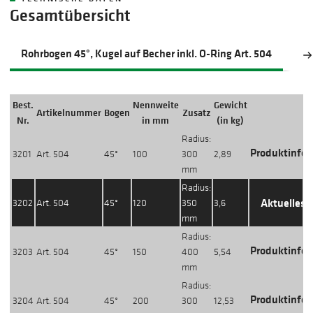
Gesamtübersicht
Rohrbogen 45°, Kugel auf Becher inkl. O-Ring Art. 504
Roh
Best.
Nennweite
Gewicht
Artikelnummer
Bogen
Zusatz
Nr.
in mm
(in kg)
Radius:
Produktinfos
3201
Art. 504
45°
100
300
2,89
mm
Radius:
Aktuelles 
3202
Art. 504
45°
120
350
3,6
mm
Radius:
Produktinfos
3203
Art. 504
45°
150
400
5,54
mm
Radius:
Produktinfos
3204
Art. 504
45°
200
300
12,53