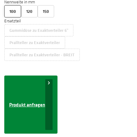
Nennweite in mm
100
120
150
Ersatzteil
Gummidüse zu Exaktverteiler 6"
Prallteller zu Exaktverteiler
Prallteller zu Exaktverteiler - BREIT
Produkt anfragen