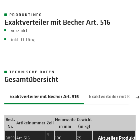
PRODUKTINFO
Exaktverteiler mit Becher Art. 516
​verzinkt
inkl. O-Ring
TECHNISCHE DATEN
Gesamtübersicht
Exaktverteiler mit Becher Art. 516
Exaktverteiler mit Kugel 
Best.
Nennweite
Gewicht
Artikelnummer
Zoll
Aktion
Nr.
in mm
(in kg)
4
Aktuelles Produkt
3859
Art. 516
100
7,5