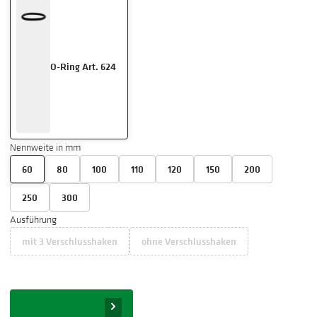
O-Ring Art. 624
Nennweite in mm
60
80
100
110
120
150
200
250
300
Ausführung
mit 3 Verschlusshaken
ohne Verschlusshaken