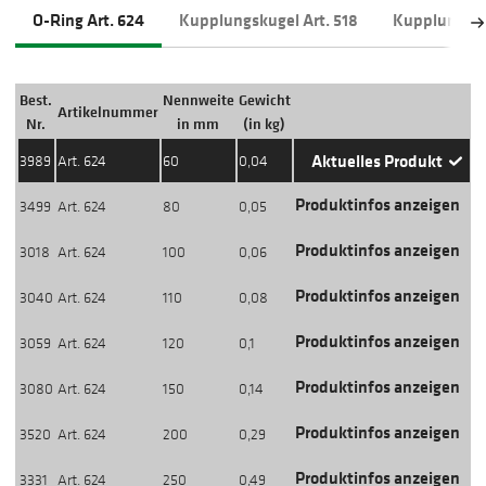
O-Ring Art. 624
Kupplungskugel Art. 518
Kupplungsrin
Best.
Nennweite
Gewicht
Artikelnummer
Aktion
Nr.
in mm
(in kg)
Aktuelles Produkt
3989
Art. 624
60
0,04
Produktinfos anzeigen
3499
Art. 624
80
0,05
Produktinfos anzeigen
3018
Art. 624
100
0,06
Produktinfos anzeigen
3040
Art. 624
110
0,08
Produktinfos anzeigen
3059
Art. 624
120
0,1
Produktinfos anzeigen
3080
Art. 624
150
0,14
Produktinfos anzeigen
3520
Art. 624
200
0,29
Produktinfos anzeigen
3331
Art. 624
250
0,49