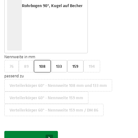
Rohrbogen 90°, Kugel auf Becher
Nennweite in mm
76
89
108
133
159
194
passend zu
Verteilerkörper 60° - Nennweite 108 mm und 133 mm
Verteilerkörper 60° - Nennweite 159 mm
Verteilerkörper 60° - Nennweite 159 mm / DM 86