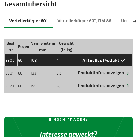
Gesamtübersicht
Verteilerkörper 60°
Verteilerkörper 60°, DM 86
Univers
Best.
Nennweite in
Gewicht
Bogen
Aktion
Nr.
mm
(in kg)
Aktuelles Produkt
3300
60
108
4
Produktinfos anzeigen
3301
60
133
5,5
Produktinfos anzeigen
3323
60
159
6,3
NOCH FRAGEN?
Interesse geweckt?