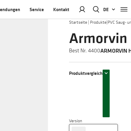
endungen
Service
Kontakt
DE
Startseite
|
Produkte
|
PVC Saug- u
Armorvin
ARMORVIN HN
Best Nr. 4400
Produktvergleich
Version