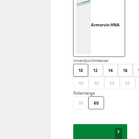
Armorvin HNA
Innendurchmesser
10
12
14
16
40
45
50
60
Rollenlänge
30
60