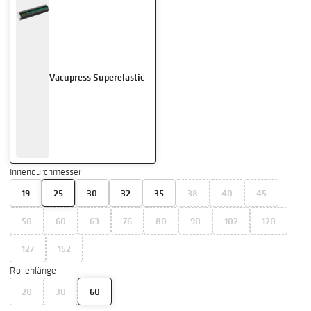
Vacupress Superelastic
Innendurchmesser
19
25
30
32
35
38
40
45
50
60
63
76
80
90
102
120
127
152
Rollenlänge
20
30
60