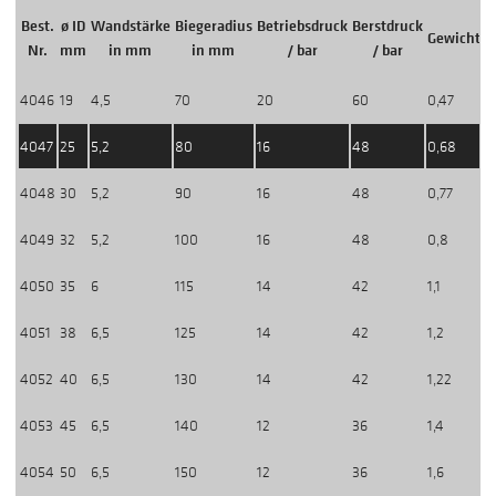
Best.
ø ID
Wandstärke
Biegeradius
Betriebsdruck
Berstdruck
Gewicht/
Nr.
mm
in mm
in mm
/ bar
/ bar
4046
19
4,5
70
20
60
0,47
4047
25
5,2
80
16
48
0,68
4048
30
5,2
90
16
48
0,77
4049
32
5,2
100
16
48
0,8
4050
35
6
115
14
42
1,1
4051
38
6,5
125
14
42
1,2
4052
40
6,5
130
14
42
1,22
4053
45
6,5
140
12
36
1,4
4054
50
6,5
150
12
36
1,6