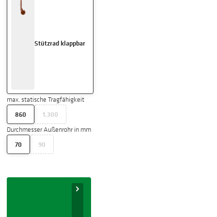
Stützrad klappbar
max. statische Tragfähigkeit
860
1.300
Durchmesser Außenrohr in mm
70
90