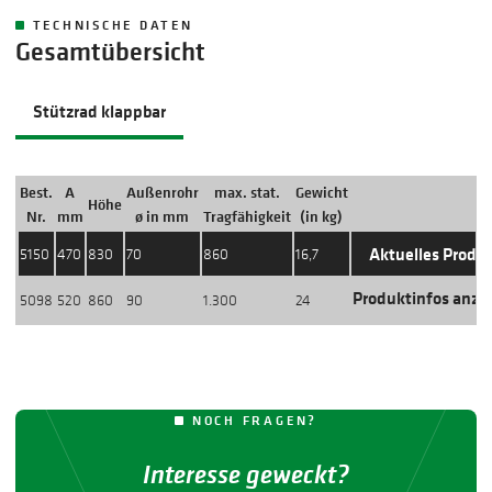
TECHNISCHE DATEN
Gesamtübersicht
Stützrad klappbar
Best.
A
Außenrohr
max. stat.
Gewicht
Höhe
Aktion
Nr.
mm
ø in mm
Tragfähigkeit
(in kg)
Aktuelles Produ
5150
470
830
70
860
16,7
Produktinfos anze
5098
520
860
90
1.300
24
NOCH FRAGEN?
Interesse geweckt?