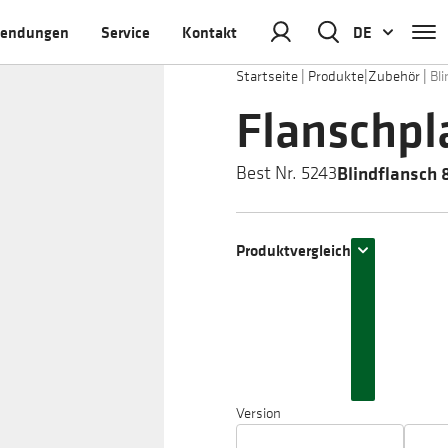
endungen
Service
Kontakt
DE
Startseite
|
Produkte
|
Zubehör
|
Bl
Flanschpl
Blindflansch
Best Nr. 5243
Produktvergleich
Version