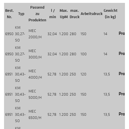
Passend
Best.
l /
Max.
max.
Gewicht
Typ
zu
Arbeitsdruck
Nr.
min
UpM
Druck
(in kg)
Produkten
KM
MEC
Produ
6950
30,27-
32,04
1.200
280
150
14
2000/H
SO
KM
MEC
Produ
6950
30,27-
32,04
1.200
280
100
14
3000/H
SO
KM
MEC
Produ
6951
30,43-
52,78
1.200
250
120
13,5
4000/H
SO
KM
MEC
Produ
6951
30,43-
52,78
1.200
250
150
13,5
5000/H
SO
KM
MEC
Produ
6951
30,43-
52,78
1.200
250
150
13,5
6500/H
SO
KM