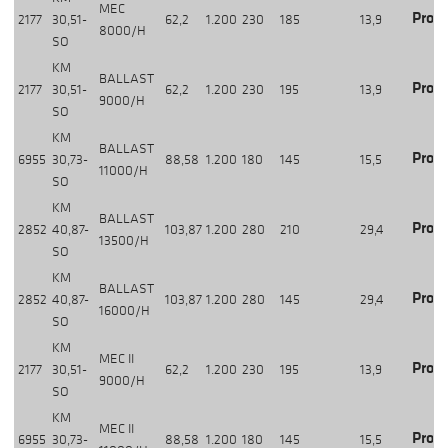
MEC
Produ
2177
30,51-
62,2
1.200
230
185
13,9
8000/H
SO
KM
BALLAST
Produ
2177
30,51-
62,2
1.200
230
195
13,9
9000/H
SO
KM
BALLAST
Produ
6955
30,73-
88,58
1.200
180
145
15,5
11000/H
SO
KM
BALLAST
Produ
2852
40,87-
103,87
1.200
280
210
29,4
13500/H
SO
KM
BALLAST
Produ
2852
40,87-
103,87
1.200
280
145
29,4
16000/H
SO
KM
MEC II
Produ
2177
30,51-
62,2
1.200
230
195
13,9
9000/H
SO
KM
MEC II
Produ
6955
30,73-
88,58
1.200
180
145
15,5