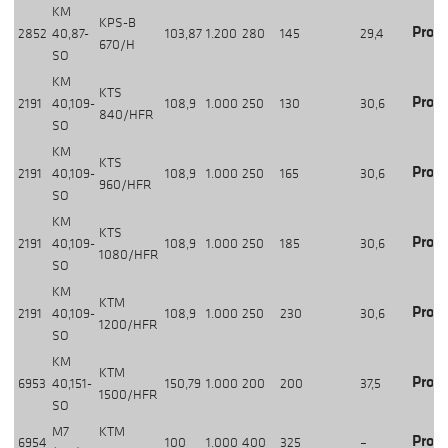
KM
KPS-B
Produ
2852
40,87-
103,87
1.200
280
145
29,4
670/H
SO
KM
KTS
Produ
2191
40,109-
108,9
1.000
250
130
30,6
840/HFR
SO
KM
KTS
Produ
2191
40,109-
108,9
1.000
250
165
30,6
960/HFR
SO
KM
KTS
Produ
2191
40,109-
108,9
1.000
250
185
30,6
1080/HFR
SO
KM
KTM
Produ
2191
40,109-
108,9
1.000
250
230
30,6
1200/HFR
SO
KM
KTM
Produ
6953
40,151-
150,79
1.000
200
200
37,5
1500/HFR
SO
M7
KTM
Produ
6954
100
1.000
400
325
–