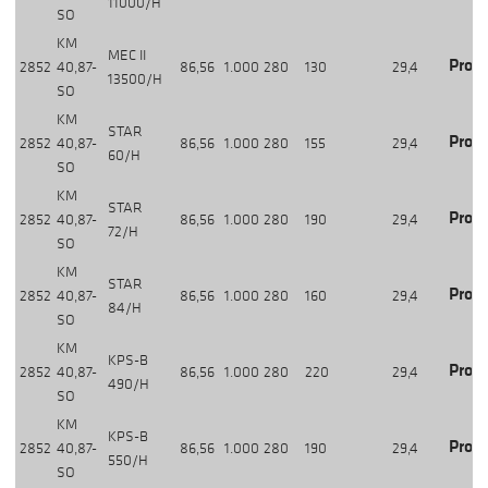
11000/H
SO
KM
MEC II
Produ
2852
40,87-
86,56
1.000
280
130
29,4
13500/H
SO
KM
STAR
Produ
2852
40,87-
86,56
1.000
280
155
29,4
60/H
SO
KM
STAR
Produ
2852
40,87-
86,56
1.000
280
190
29,4
72/H
SO
KM
STAR
Produ
2852
40,87-
86,56
1.000
280
160
29,4
84/H
SO
KM
KPS-B
Produ
2852
40,87-
86,56
1.000
280
220
29,4
490/H
SO
KM
KPS-B
Produ
2852
40,87-
86,56
1.000
280
190
29,4
550/H
SO