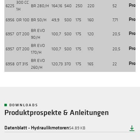
300 CC
Produ
6225
BR 280/H
164,16
540
250
220
52
1H
Produ
6956
OR 100
BR 50/H
49,9
500
175
160
7,71
BR EVO
Produ
6957
OT 200
100,7
500
175
120
20,5
90/H
BR EVO
Produ
6957
OT 200
100,7
500
175
170
20,5
170/H
BR EVO
Produ
6958
OT 315
120,73
370
175
165
22
260/H
DOWNLOADS
Produktprospekte & Anleitungen
Datenblatt - Hydraulikmotoren
54.89 KB