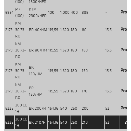
(100)
1800/HFR
M7
KTM
Produ
6954
100
1.000
400
385
–
(100)
2300/HFR
KM
Produ
2179
30,73-
BR 40/HM
119,59
1.620
180
80
15,5
RO
KM
Produ
2179
30,73-
BR 80/HM
119,59
1.620
180
160
15,5
RO
KM
BR
Produ
2179
30,73-
119,59
1.620
180
150
15,5
120/HM
RO
KM
BR
Produ
2179
30,73-
119,59
1.620
180
170
15,5
160/HM
RO
300 CC
Produ
6225
BR 200/H
164,16
540
250
200
52
1H
300 CC
Ak
6225
BR 240/H
164,16
540
250
210
52
1H