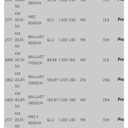
6500/H
SO
KM
MEC
Produ
2177
30,51-
62,2
1.200
230
185
13,9
8000/H
SO
KM
BALLAST
Produ
2177
30,51-
62,2
1.200
230
195
13,9
9000/H
SO
KM
BALLAST
Produ
6955
30,73-
88,58
1.200
180
145
15,5
11000/H
SO
KM
BALLAST
Produ
2852
40,87-
103,87
1.200
280
210
29,4
13500/H
SO
KM
BALLAST
Produ
2852
40,87-
103,87
1.200
280
145
29,4
16000/H
SO
KM
MEC II
Produ
2177
30,51-
62,2
1.200
230
195
13,9
9000/H
SO