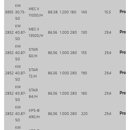
KM
MEC II
Produ
6955
30,73-
88,58
1.200
180
145
15,5
11000/H
SO
KM
MEC II
Produ
2852
40,87-
86,56
1.000
280
130
29,4
13500/H
SO
KM
STAR
Produ
2852
40,87-
86,56
1.000
280
155
29,4
60/H
SO
KM
STAR
Produ
2852
40,87-
86,56
1.000
280
190
29,4
72/H
SO
KM
STAR
Produ
2852
40,87-
86,56
1.000
280
160
29,4
84/H
SO
KM
KPS-B
Produ
2852
40,87-
86,56
1.000
280
220
29,4
490/H
SO
KM