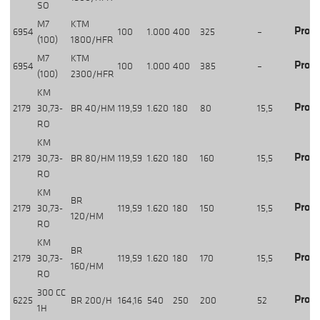
SO
M7
KTM
Produ
6954
100
1.000
400
325
–
(100)
1800/HFR
M7
KTM
Produ
6954
100
1.000
400
385
–
(100)
2300/HFR
KM
Produ
2179
30,73-
BR 40/HM
119,59
1.620
180
80
15,5
RO
KM
Produ
2179
30,73-
BR 80/HM
119,59
1.620
180
160
15,5
RO
KM
BR
Produ
2179
30,73-
119,59
1.620
180
150
15,5
120/HM
RO
KM
BR
Produ
2179
30,73-
119,59
1.620
180
170
15,5
160/HM
RO
300 CC
Produ
6225
BR 200/H
164,16
540
250
200
52
1H