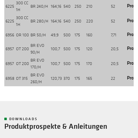
300 CC
Produ
6225
BR 240/H
164,16
540
250
210
52
1H
300 CC
Produ
6225
BR 280/H
164,16
540
250
220
52
1H
Produ
6956
OR 100
BR 50/H
49,9
500
175
160
7,71
BR EVO
Produ
6957
OT 200
100,7
500
175
120
20,5
90/H
BR EVO
Produ
6957
OT 200
100,7
500
175
170
20,5
170/H
BR EVO
Produ
6958
OT 315
120,73
370
175
165
22
260/H
DOWNLOADS
Produktprospekte & Anleitungen