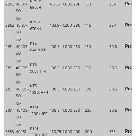
KPS-B
Produ
2852
40,87-
86,56
1.000
280
190
29,4
550/H
SO
KM
KPS-B
Produ
2852
40,87-
103,87
1.200
280
145
29,4
670/H
SO
KM
KTS
Produ
2191
40,109-
108,9
1.000
250
130
30,6
840/HFR
SO
KM
KTS
Produ
2191
40,109-
108,9
1.000
250
165
30,6
960/HFR
SO
KM
KTS
Produ
2191
40,109-
108,9
1.000
250
185
30,6
1080/HFR
SO
KM
KTM
Produ
2191
40,109-
108,9
1.000
250
230
30,6
1200/HFR
SO
KM
KTM
Produ
6953
40,151-
150,79
1.000
200
200
37,5
1500/HFR