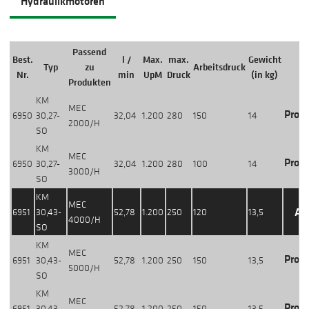
Hydraulikmotoren
Passend
Best.
l /
Max.
max.
Gewicht
Typ
zu
Arbeitsdruck
Nr.
min
UpM
Druck
(in kg)
Produkten
KM
MEC
Produ
6950
30,27-
32,04
1.200
280
150
14
2000/H
SO
KM
MEC
Produ
6950
30,27-
32,04
1.200
280
100
14
3000/H
SO
KM
MEC
Ak
6951
30,43-
52,78
1.200
250
120
13,5
4000/H
SO
KM
MEC
Produ
6951
30,43-
52,78
1.200
250
150
13,5
5000/H
SO
KM
MEC
Produ
6951
30,43-
52,78
1.200
250
150
13,5