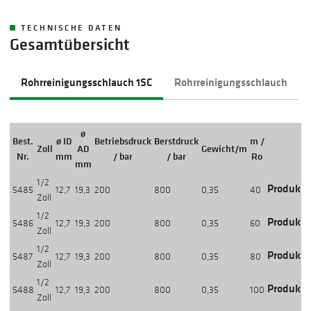
TECHNISCHE DATEN
Gesamtübersicht
Rohrreinigungsschlauch 1SC
Rohrreinigungsschlauch
ø
Best.
ø ID
Betriebsdruck
Berstdruck
m /
Zoll
AD
Gewicht/m
Nr.
mm
/ bar
/ bar
Ro
mm
1/2
Produkti
5485
12,7
19,3
200
800
0,35
40
Zoll
1/2
Produkti
5486
12,7
19,3
200
800
0,35
60
Zoll
1/2
Produkti
5487
12,7
19,3
200
800
0,35
80
Zoll
1/2
Produkti
5488
12,7
19,3
200
800
0,35
100
Zoll