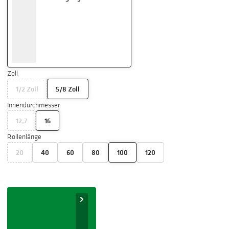
Zoll
1/2 Zoll
5/8 Zoll
Innendurchmesser
12,7
16
Rollenlänge
20
40
60
80
100
120