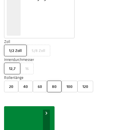
Zoll
1/2 Zoll
5/8 Zoll
Innendurchmesser
12,7
16
Rollenlänge
20
40
60
80
100
120