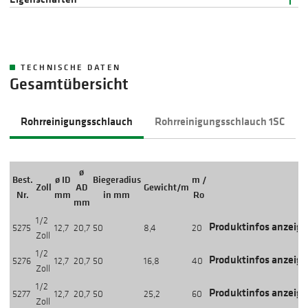
TECHNISCHE DATEN
Gesamtübersicht
Rohrreinigungsschlauch
Rohrreinigungsschlauch 1SC
ø
Best.
ø ID
Biegeradius
m /
Zoll
AD
Gewicht/m
Aktion
Nr.
mm
in mm
Ro
mm
1/2
Produktinfos anzeig
5275
12,7
20,7
50
8,4
20
Zoll
1/2
Produktinfos anzeig
5276
12,7
20,7
50
16,8
40
Zoll
1/2
Produktinfos anzeig
5277
12,7
20,7
50
25,2
60
Zoll