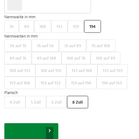
Nennweite in mm
76
89
108
133
159
194
Nennweiten in mm
50 auf 76
76 auf 50
76 auf 89
76 auf 108
89 auf 76
89 auf 108
108 auf 76
108 auf 89
108 auf 133
108 auf 159
133 auf 108
133 auf 159
159 auf 108
159 auf 133
159 auf 194
194 auf 159
Flansch
4 Zoll
5 Zoll
6 Zoll
8 Zoll