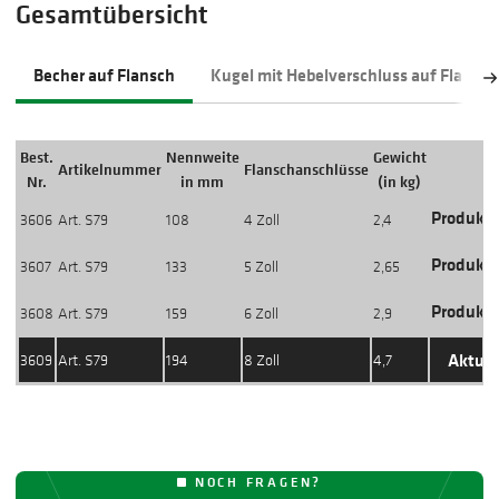
Gesamtübersicht
Becher auf Flansch
Kugel mit Hebelverschluss auf Flansch
Best.
Nennweite
Gewicht
Artikelnummer
Flanschanschlüsse
Nr.
in mm
(in kg)
Produkti
3606
Art. S79
108
4 Zoll
2,4
Produkti
3607
Art. S79
133
5 Zoll
2,65
Produkti
3608
Art. S79
159
6 Zoll
2,9
Aktuel
3609
Art. S79
194
8 Zoll
4,7
NOCH FRAGEN?