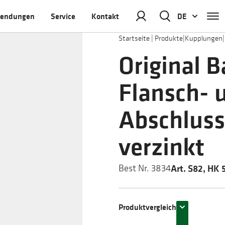
endungen
Service
Kontakt
DE
Startseite
|
Produkte
|
Kupplungen
|
Original 
Flansch- 
Abschlus
verzinkt
Art. S82, HK 
Best Nr. 3834
Produktvergleich