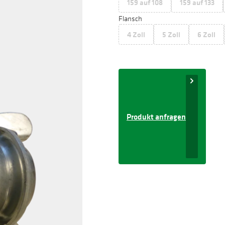
159 auf 108
159 auf 133
Flansch
4 Zoll
5 Zoll
6 Zoll
Produkt anfragen