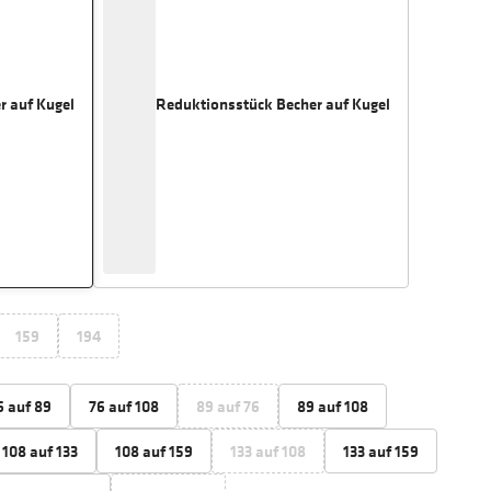
r auf Kugel
Reduktionsstück Becher auf Kugel
159
194
6 auf 89
76 auf 108
89 auf 76
89 auf 108
108 auf 133
108 auf 159
133 auf 108
133 auf 159