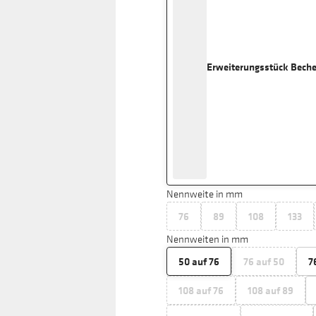
Erweiterungsstück Beche
Nennweite in mm
76
89
108
133
Nennweiten in mm
50 auf 76
76 auf 50
7
108 auf 76
108 auf 89