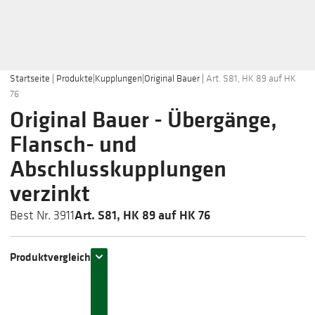
Startseite
|
Produkte
|
Kupplungen
|
Original Bauer
|
Art. S81, HK 89 auf HK
76
Original Bauer - Übergänge,
Flansch- und
Abschlusskupplungen
verzinkt
Art. S81, HK 89 auf HK 76
Best Nr. 3911
Produktvergleich