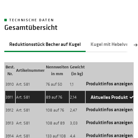
TECHNISCHE DATEN
Gesamtübersicht
Reduktionsstück Becher auf Kugel
Kugel mit Hebelverschl
Best.
Nennweiten
Gewicht
Artikelnummer
Aktion
Nr.
in mm
(in kg)
Produktinfos anzeigen
3910
Art. S81
76 auf 50
1,1
Aktuelles Produkt
3911
Art. S81
89 auf 76
2,14
Produktinfos anzeigen
3912
Art. S81
108 auf 76
2,47
Produktinfos anzeigen
3913
Art. S81
108 auf 89
3,03
Produktinfos anzeigen
3914
Art. S81
133 auf 108
4,4