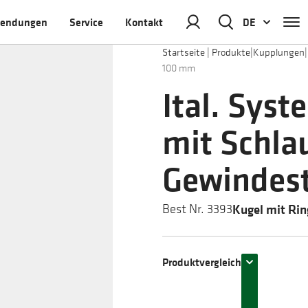
endungen
Service
Kontakt
DE
Startseite
|
Produkte
|
Kupplungen
|
100 mm
Ital. Sys
mit Schla
Gewindest
Kugel mit Rin
Best Nr. 3393
Produktvergleich