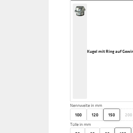
Kugel mit Ring auf Gewin
Nennweite in mm
100
120
150
200
Tülle in mm