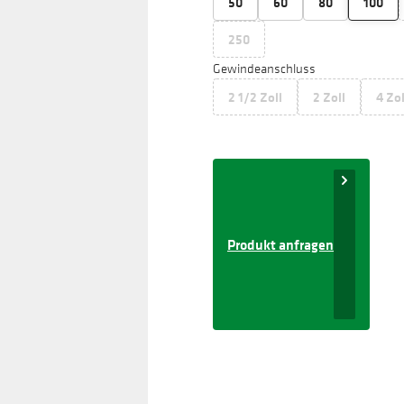
50
60
80
100
250
Gewindeanschluss
2 1/2 Zoll
2 Zoll
4 Zol
Produkt anfragen