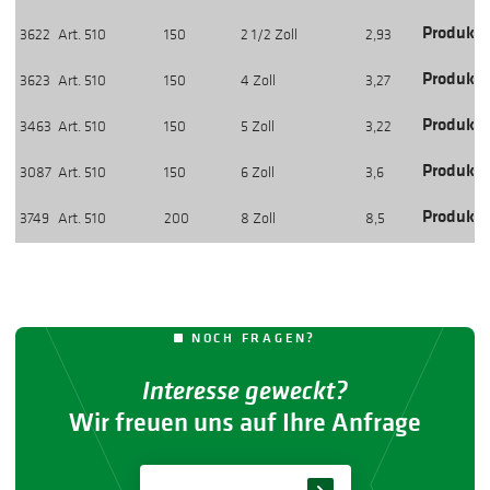
Produkti
3622
Art. 510
150
2 1/2 Zoll
2,93
Produkti
3623
Art. 510
150
4 Zoll
3,27
Produkti
3463
Art. 510
150
5 Zoll
3,22
Produkti
3087
Art. 510
150
6 Zoll
3,6
Produkti
3749
Art. 510
200
8 Zoll
8,5
NOCH FRAGEN?
Interesse geweckt?
Wir freuen uns auf Ihre Anfrage