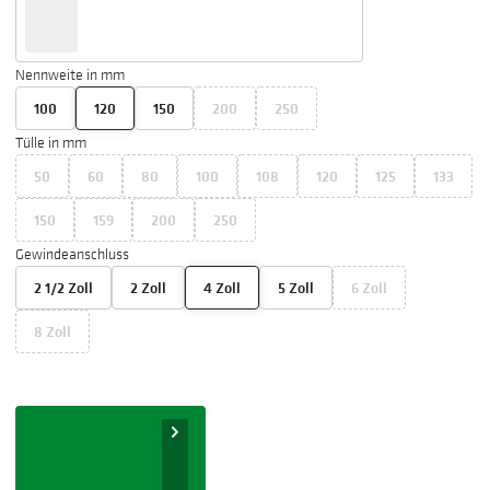
Nennweite in mm
100
120
150
200
250
Tülle in mm
50
60
80
100
108
120
125
133
150
159
200
250
Gewindeanschluss
2 1/2 Zoll
2 Zoll
4 Zoll
5 Zoll
6 Zoll
8 Zoll