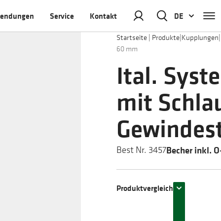
endungen
Service
Kontakt
DE
Startseite
|
Produkte
|
Kupplungen
|
60 mm
Ital. Sys
mit Schla
Gewindest
Becher inkl. 
Best Nr. 3457
Produktvergleich