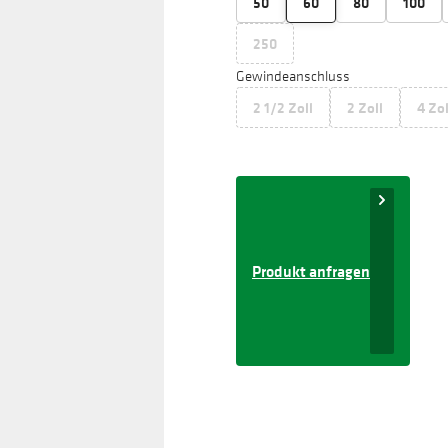
50
60
80
100
250
Gewindeanschluss
2 1/2 Zoll
2 Zoll
4 Zol
Produkt anfragen