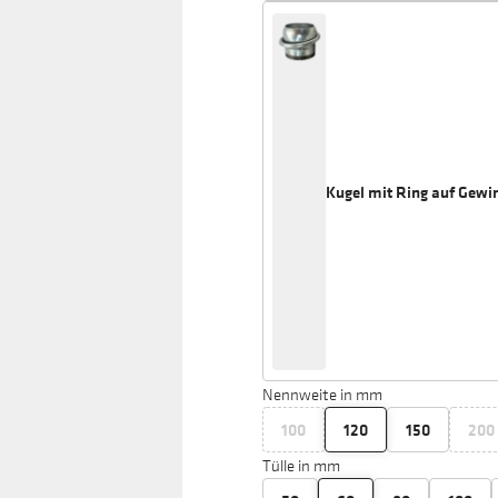
Kugel mit Ring auf Gewin
Nennweite in mm
100
120
150
200
Tülle in mm