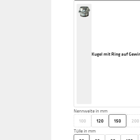
Kugel mit Ring auf Gewin
Nennweite in mm
100
120
150
200
Tülle in mm