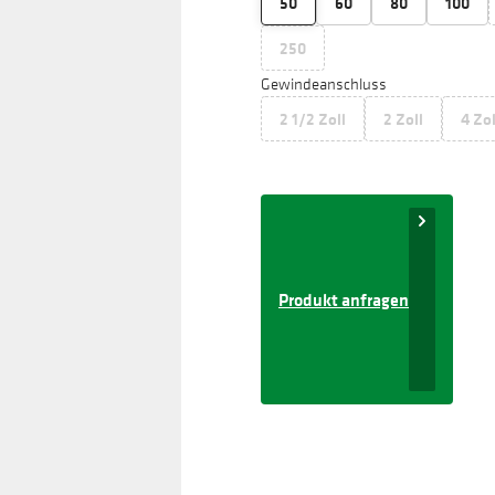
50
60
80
100
250
Gewindeanschluss
2 1/2 Zoll
2 Zoll
4 Zol
Produkt anfragen