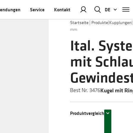
endungen
Service
Kontakt
DE
Startseite
|
Produkte
|
Kupplungen
|
mm
Ital. Sys
mit Schla
Gewindest
Kugel mit Rin
Best Nr. 3476
Produktvergleich